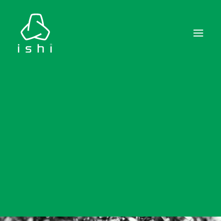
Proceso – Reciclado
Chapas Perforadas & Perfil
.CONTACTO
SCRAP - GESTIÓN Y
.WAPP
DISPOSICIÓN DE RESIDUOS
MAYO 19, 2020
|
IN
SCRAP
|
BY
ADMIN